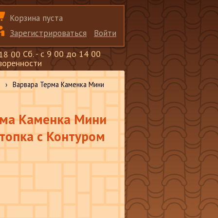
Корзина пуста
Зарегистрироваться
Войти
Сб. - с 9 00 до 14 00
 18 00
оворенности
›
Варвара Терма Каменка Мини
рма Каменка Мини
топка с Контуром