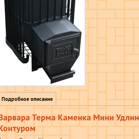
Подробное описание
Варвара Терма Каменка Мини Удлин
Контуром