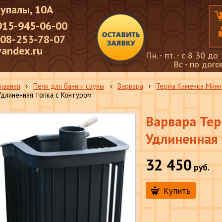
Купалы, 10А
915-945-06-00
908-253-78-07
andex.ru
Пн. - пт. - с 8 30 до
Вc - по дог
Главная
›
Печи для бани и сауны
›
Варвара
›
Терма Каменка Мини
Удлиненная топка с Контуром
Варвара Те
Удлиненная 
32 450
руб.
Купить