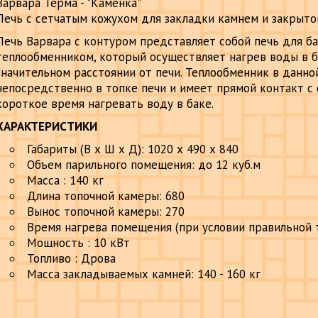
Варвара Терма - "Каменка"
Печь с сетчатым кожухом для закладки камнем и закрыто
Печь Варвара с контуром представляет собой печь для ба
теплообменником, который осуществляет нагрев воды в 
значительном расстоянии от печи. Теплообменник в данн
непосредственно в топке печи и имеет прямой контакт с о
короткое время нагревать воду в баке.
ХАРАКТЕРИСТИКИ
Габариты (В х Ш х Д): 1020 х 490 х 840
Объем парильного помещения: до 12 куб.м
Масса : 140 кг
Длина топочной камеры: 680
Вынос топочной камеры: 270
Время нагрева помещения (при условии правильной т
Мощность : 10 кВт
Топливо : Дрова
Масса закладываемых камней: 140 - 160 кг