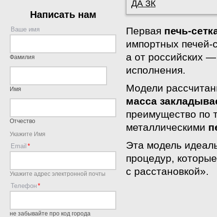
ДА ЗК
Написать нам
Первая
печь-сетк
Ваше имя
импортных печей-с
а от российских —
Фамилия
исполнения.
Модели рассчитаны
Имя
масса закладыва
преимущество по 
Отчество
металлическими
п
Укажите Имя
Эта модель идеал
Email
процедур, которы
с расстановкой».
Укажите адрес электронной почты
Телефон
не забывайте про код города