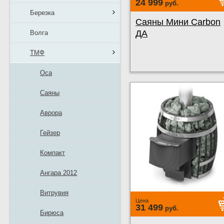
24 999
руб.
Березка
Саяны Мини Carbon
ДА
Волга
ТМФ
Оса
Саяны
Аврора
Гейзер
Компакт
Ангара 2012
Витрувия
Цена
31 499
руб.
Бирюса