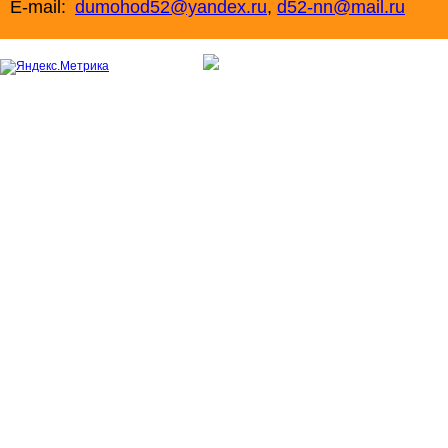
E-mail:
dumohod52@yandex.ru
,
d52-nn@mail.ru
+7 