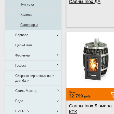
Саяны Inox ДА
Тунгуска
Калина
Скоропарка
Варвара
Царь-Печи
Ферингер
Гефест
Сборные кирпичные печи
для бани
Сталь-Мастер
Цена
32 799
руб.
Рада
Саяны Inox Люмина
EVEREST
КТК