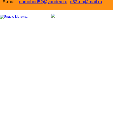
E-mail:
dumohod52@yandex.ru
,
d52-nn@mail.ru
+7 