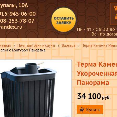
Купалы, 10А
915-945-06-00
908-253-78-07
andex.ru
Пн. - пт. - с 8 30 до
Вc - по дог
Главная
›
Печи для бани и сауны
›
Варвара
›
Терма Каменка Мини
топка с Контуром Панорама
Терма Каме
Укороченная
Панорама
34 100
руб.
Купить