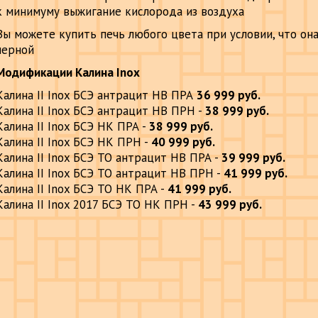
к минимуму выжигание кислорода из воздуха
Вы можете купить печь любого цвета при условии, что он
черной
Модификации Калина
Inox
Калина II Inox БСЭ антрацит НВ ПРА
36 999
руб.
Калина
II Inox БСЭ
антрацит НВ ПРН
-
38 999 руб.
Калина
II
Inox
БСЭ НК ПРА -
38 999 руб.
Калина
II Inox БСЭ
НК ПРН
-
40 999 руб.
Калина
II
Inox
БСЭ ТО
антрацит НВ ПРА
-
39 999 руб.
Калина
II Inox БСЭ ТО
антрацит НВ ПРН
-
41 999 руб.
Калина
II
Inox
БСЭ ТО НК ПРА -
41 999 руб.
Калина
II Inox 2017 БСЭ ТО
НК ПРН
-
43 999 руб.