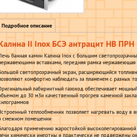
Подробное описание
Калина II Inox БСЭ антрацит НВ ПРН
Печь банная камин Калина Inox с большим светопрозрачны
нержавеющими вставками, передняя рамка нержавеющая 
Большой светопрозрачный экран, расширяющийся топливн
позволяют комфортно наблюдать за пламенем с разных т
Оригинальный лабиринтный газоход обеспечивает мощный
объемом до 30 м3и качественный прогрев каменной закла
килограммов
Встроенный теплообменник позволяет нагревать воду в 
в смежном помещении
Благодаря применению жаростойкой высоколегированной
печи химически инертны и практически не подвержены ок