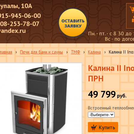
Купалы, 10А
915-945-06-00
908-253-78-07
andex.ru
Пн. - пт. - с 8 30 до
Вc - по дог
Главная
›
Печи для бани и сауны
›
ТМФ
›
Калина
›
Калина II In
Калина II I
ПРН
49 799
руб.
Встроенный теплообме
Купить