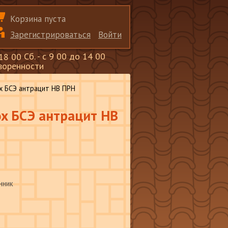
Корзина пуста
Зарегистрироваться
Войти
Сб. - с 9 00 до 14 00
 18 00
оворенности
ox БСЭ антрацит НВ ПРН
nox БСЭ антрацит НВ
нник