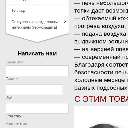
— печь небольшог
топки дает возмож
Теплицы
— обтекаемый кож
Огнеупорные и отделочные
прогрева воздуха;
материалы (термозащита)
— подача воздуха
выдвижном зольни
— на верхней пов
Написать нам
— современный пр
Ваше имя
Благодаря соотве
безопасности печь
Фамилия
холодные месяцы к
разных подсобных
С ЭТИМ ТОВ
Имя
Отчество
Укажите Имя