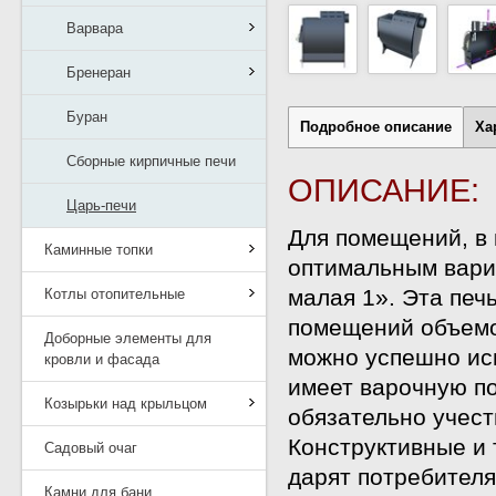
Варвара
Бренеран
Буран
Подробное описание
Ха
Сборные кирпичные печи
ОПИСАНИЕ:
Царь-печи
Для помещений, в 
Каминные топки
оптимальным вари
малая 1». Эта печ
Котлы отопительные
помещений объемо
Доборные элементы для
можно успешно исп
кровли и фасада
имеет варочную п
Козырьки над крыльцом
обязательно учест
Конструктивные и
Садовый очаг
дарят потребител
Камни для бани