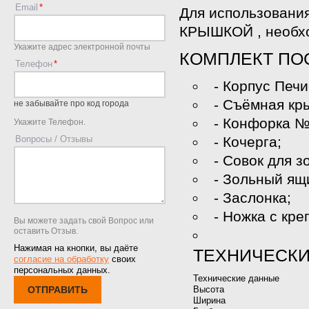
Email
Для использования
КРЫШКОЙ , необхо
Укажите адрес электронной почты
КОМПЛЕКТ ПО
Телефон
- Корпус Печ
- Съёмная кр
не забывайте про код города
- Конфорка №
Укажите Телефон.
Вопросы / Отзывы
- Кочерга;
- Совок для з
- Зольный ящ
- Заслонка;
- Ножка с кре
Вы можете задать свой Вопрос или
оставить Отзыв.
Нажимая на кнопки, вы даёте
ТЕХНИЧЕСКИ
согласие на обработку
своих
персональных данных.
Технические данные
ОТПРАВИТЬ
Высота
Ширина