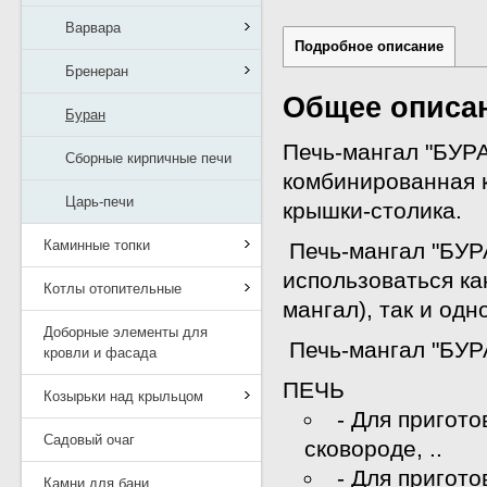
Варвара
Подробное описание
Бренеран
Общее описа
Буран
Печь-мангал "БУР
Сборные кирпичные печи
комбинированная к
Царь-печи
крышки-столика.
Каминные топки
Печь-мангал "БУ
использоваться ка
Котлы отопительные
мангал), так и одн
Доборные элементы для
Печь-мангал "БУР
кровли и фасада
ПЕЧЬ
Козырьки над крыльцом
- Для пригот
Садовый очаг
сковороде, ..
- Для пригото
Камни для бани