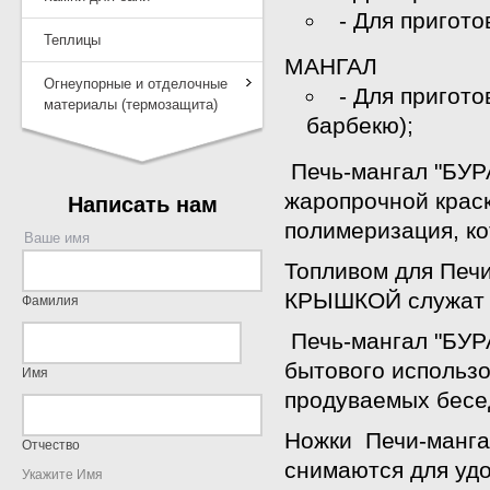
- Для пригото
Теплицы
МАНГАЛ
Огнеупорные и отделочные
- Для пригот
материалы (термозащита)
барбекю);
Печь-мангал "БУР
жаропрочной краск
Написать нам
полимеризация, ко
Ваше имя
Топливом для Печи
КРЫШКОЙ служат д
Фамилия
Печь-мангал "БУР
бытового использо
Имя
продуваемых бесе
Ножки Печи-манга
Отчество
снимаются для удо
Укажите Имя