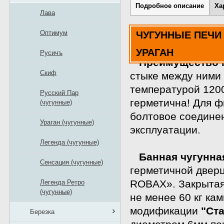
Подробное описание
Ха
Лава
Оптимум
ЧУГУННЫЕ ПЕЧИ
УРАГАН
Русичъ
Преимущество 
Скиф
стыке между ними 
температурой 1200
Русский Пар
герметична! Для 
(чугунные)
болтовое соедине
Ураган (чугунные)
эксплуатации.
Легенда (чугунные)
Банная чугунна
Сенсация (чугунные)
герметичной двер
ROBAX». Закрытая 
Легенда Ретро
(чугунные)
не менее 60 кг ка
модификации
"Ст
Березка