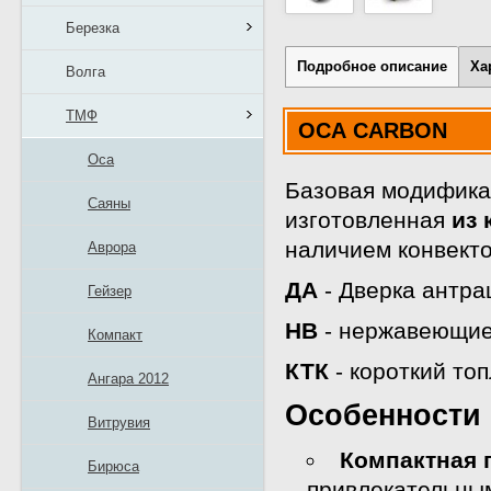
Березка
Подробное описание
Ха
Волга
ТМФ
ОСА CARBON
Оса
Базовая модифика
Саяны
изготовленная
из 
наличием конвекто
Аврора
ДА
- Дверка антра
Гейзер
НВ
- нержавеющие
Компакт
КТК
- короткий то
Ангара 2012
Особенности 
Витрувия
Компактная 
Бирюса
привлекательным