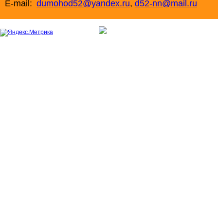
E-mail:
dumohod52@yandex.ru
,
d52-nn@mail.ru
+7 