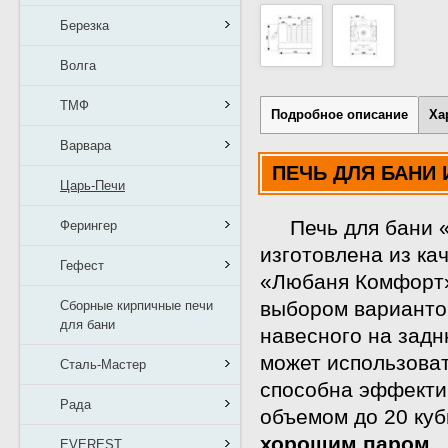
Березка
Волга
ТМФ
Подробное описание
Ха
Варвара
ПЕЧЬ ДЛЯ БАНИ
Царь-Печи
Печь для бани «Л
Ферингер
изготовлена из к
Гефест
«Любаня Комфорт»
выбором вариантов
Сборные кирпичные печи
для бани
навесного на задн
может использова
Сталь-Мастер
способна эффекти
Рада
объемом до 20 куб
хорошим паром.
EVEREST