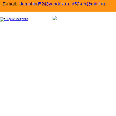
E-mail:
dumohod52@yandex.ru
,
d52-nn@mail.ru
+7 