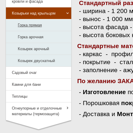
кровли и фасада
Стандартный раз
- ширина - 1 200 
Козырьки над крыльцом
- вынос - 1 000 мм
Горка прямая
- высота фасада - 
- высота боковых 
Горка арочная
Стандартные мат
Козырек арочный
- каркас - профил
Козырек двускатный
- покрытие - стал
- заполнение - аж
Садовый очаг
По желанию ЗАК
Камни для бани
-
Изготовление
по
Теплицы
- Порошковая
пок
Огнеупорные и отделочные
- Доставка и
Монт
материалы (термозащита)