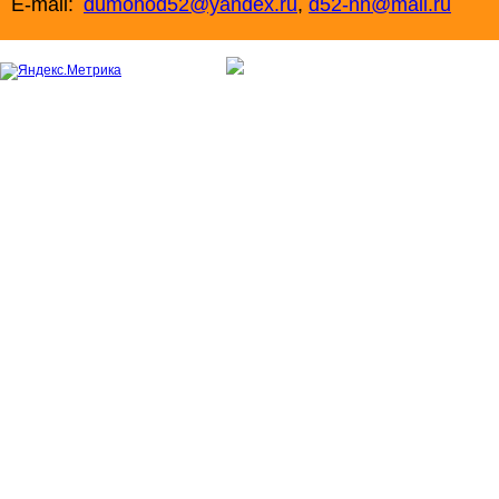
E-mail:
dumohod52@yandex.ru
,
d52-nn@mail.ru
+7 