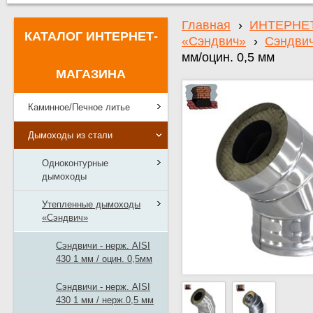
Главная
›
ИНТЕРНЕ
КАТАЛОГ ИНТЕРНЕТ-
«Сэндвич»
›
Сэндвич
мм/оцин. 0,5 мм
МАГАЗИНА
Каминное/Печное литье
Дымоходы из стали
Одноконтурные
дымоходы
Утепленные дымоходы
«Сэндвич»
Сэндвичи - нерж. AISI
430 1 мм / оцин. 0,5мм
Сэндвичи - нерж. AISI
430 1 мм / нерж.0,5 мм