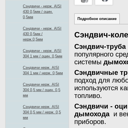
Сэндвичи - нерж. AISI
430 0,5мм / оцин.
0,5мм
Подробное описание
Сэндвичи - нерж. AISI
Сэндвич-колен
430 0,5мм /
нерж.0,5мм
Сэндвич-труба
Сэндвичи - нерж. AISI
популярного сре
304 1 мм / оцин. 0,5мм
системы
дымох
Сэндвичи нерж. AISI
Сэндвичные т
304 1 мм / нерж. 0,5мм
подход для любо
Сэндвичи нерж. AISI
используются ка
304 0,5 мм / оцин. 0,5
топливо.
мм
Сэндвичи - оцин
Сэндвичи нерж. AISI
304 0,5 мм / нерж. 0,5
дымохода
и ве
мм
приборов.