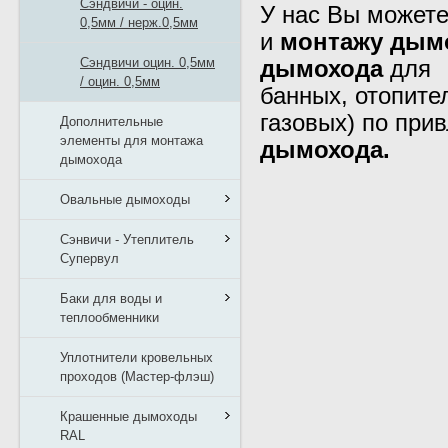
Сэндвичи - оцин.
У нас Вы может
0,5мм / нерж.0,5мм
и
монтажу дым
Сэндвичи оцин. 0,5мм
дымохода
для
/ оцин. 0,5мм
банных, отопит
газовых) по при
Дополнительные
элементы для монтажа
дымохода.
дымохода
Овальные дымоходы
Сэнвичи - Утеплитель
Супервул
Баки для воды и
теплообменники
Уплотнители кровельных
проходов (Мастер-флэш)
Крашенные дымоходы
RAL